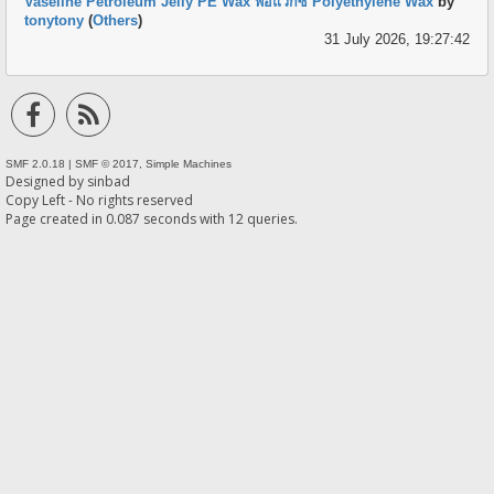
Vaseline Petroleum Jelly PE Wax พีอีแวกซ์ Polyethylene Wax
by
tonytony
(
Others
)
31 July 2026, 19:27:42
SMF 2.0.18
|
SMF © 2017
,
Simple Machines
Designed by
sinbad
Copy Left - No rights reserved
Page created in 0.087 seconds with 12 queries.