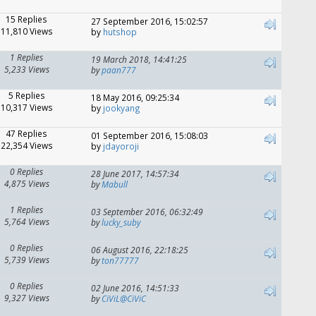
15 Replies
27 September 2016, 15:02:57
11,810 Views
by
hutshop
1 Replies
19 March 2018, 14:41:25
5,233 Views
by
paan777
5 Replies
18 May 2016, 09:25:34
10,317 Views
by
jookyang
47 Replies
01 September 2016, 15:08:03
22,354 Views
by
jdayoroji
0 Replies
28 June 2017, 14:57:34
4,875 Views
by
Mabull
1 Replies
03 September 2016, 06:32:49
5,764 Views
by
lucky_suby
0 Replies
06 August 2016, 22:18:25
5,739 Views
by
ton77777
0 Replies
02 June 2016, 14:51:33
9,327 Views
by
CiViL@CiViC