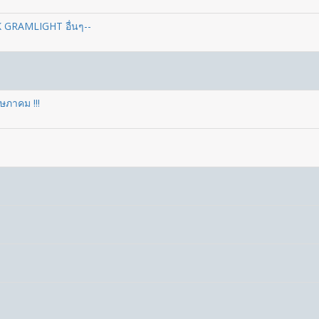
K GRAMLIGHT อื่นๆ--
ฤษภาคม !!!