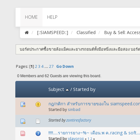
HOME
HELP
[::SIAMSPEED::]
Classified
Buy & Sell: Acces
บอร์ดประกาศซื้อขายล้อแม็คและยางรถยนต์ทั้งมือหนึ่งและมือสอง บอร์ดนี
Pages: [
1
]
2
3
4
...
27
Go Down
0 Members and 62 Guests are viewing this board.
Subject
/
Started by
กฎ​/กติกา สำหรับการขายของใน siamspeed.co
Started by
sinbad
Started by
zontiresfactory
!!!!!.....รายการยาง~%~ เดือน.พ ค..racing & soft.....b
Started by
jdayoroji
«
1
2
»