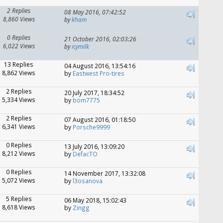
2 Replies
08 May 2016, 07:42:52
8,860 Views
by
kham
0 Replies
21 October 2016, 02:03:26
6,022 Views
by
icymilk
13 Replies
04 August 2016, 13:54:16
8,862 Views
by
Eastwest Pro-tires
2 Replies
20 July 2017, 18:34:52
5,334 Views
by
bom7775
2 Replies
07 August 2016, 01:18:50
6,341 Views
by
Porsche9999
0 Replies
13 July 2016, 13:09:20
8,212 Views
by
DefacTO
0 Replies
14 November 2017, 13:32:08
5,072 Views
by
l3osanova
5 Replies
06 May 2018, 15:02:43
8,618 Views
by
Zingg