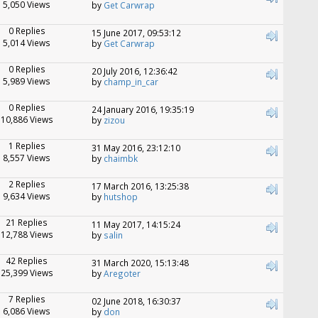
5,050 Views
by
Get Carwrap
0 Replies
15 June 2017, 09:53:12
5,014 Views
by
Get Carwrap
0 Replies
20 July 2016, 12:36:42
5,989 Views
by
champ_in_car
0 Replies
24 January 2016, 19:35:19
10,886 Views
by
zizou
1 Replies
31 May 2016, 23:12:10
8,557 Views
by
chaimbk
2 Replies
17 March 2016, 13:25:38
9,634 Views
by
hutshop
21 Replies
11 May 2017, 14:15:24
12,788 Views
by
salin
42 Replies
31 March 2020, 15:13:48
25,399 Views
by
Aregoter
7 Replies
02 June 2018, 16:30:37
6,086 Views
by
don