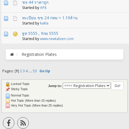
ชจ 44 ราคาถูก
Started by
AP8
ทะเบียน ขข 24 กทม = 1.19ล้าน
Started by
kakla
ฐท 5555 , 9กผ 5555
Started by
www.newtabien.com
Registration Plates
Pages: [
1
]
2
3
4
...
53
Go Up
Locked Topic
Jump to:
Sticky Topic
Normal Topic
Hot Topic (More than 15 replies)
Very Hot Topic (More than 25 replies)