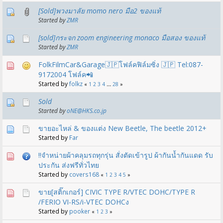
[Sold]พวงมาลัย momo nero มือ2 ของแท้
Started by
ZMR
[sold]กระจก zoom engineering monaco มือสอง ของแท้
Started by
ZMR
FolkFilmCar&Garage🇯🇵โฟล์คฟิล์มซิ่ง 🇯🇵 Tel:087-
9172004 โฟล์ค📲
Started by
folkz
«
1
2
3
4
...
28
»
Sold
Started by
oNE@HKS.co.jp
ขายอะไหล่ & ของแต่ง New Beetle, The beetle 2012+
Started by
Far
!!จำหน่ายผ้าคลุมรถทุกรุ่น สั่งตัดเข้ารูป ผ้ากันน้ำกันแดด รับ
ประกัน ส่งฟรีทั่วไทย
Started by
covers168
«
1
2
3
4
5
»
ขาย[สติ๊กเกอร์] CIVIC TYPE R/VTEC DOHC/TYPE R
/FERIO VI-RS/i-VTEC DOHCง
Started by
pooker
«
1
2
3
»