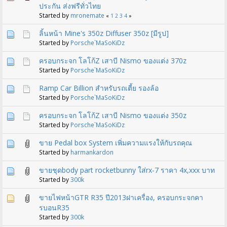
ประกัน ส่งฟรีทั่วไทย
Started by
mronemate
«
1
2
3
4
»
ลิ้นหน้า Mine's 350z Diffuser 350z [มีรูป]
Started by
Porsche`MaSoKiDz
ครอบกระจก โลโก้Z เสาบี Nismo ของแต่ง 370z
Started by
Porsche`MaSoKiDz
Ramp Car Billion สำหรับรถเตี้ย รองล้อ
Started by
Porsche`MaSoKiDz
ครอบกระจก โลโก้Z เสาบี Nismo ของแต่ง 350z
Started by
Porsche`MaSoKiDz
ขาย Pedal box System เพิ่มความแรงให้กับรถคุณ
Started by
harmankardon
ขายชุดbody part rocketbunny ใส่rx-7 ราคา 4x,xxx บาท
Started by
300k
ขายไฟหน้าGTR R35 ปี2013​ฝาเครื่อง, ครอบกระจกคา
รบอน​R35
Started by
300k