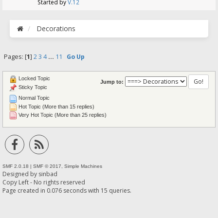
Started by
V.12
Decorations
Pages: [
1
]
2
3
4
...
11
Go Up
Locked Topic
Jump to:
Sticky Topic
Normal Topic
Hot Topic (More than 15 replies)
Very Hot Topic (More than 25 replies)
SMF 2.0.18
|
SMF © 2017
,
Simple Machines
Designed by
sinbad
Copy Left - No rights reserved
Page created in 0.076 seconds with 15 queries.