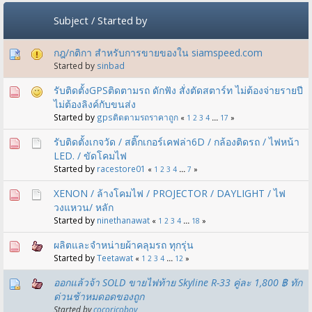
Subject
/
Started by
กฎ​/กติกา สำหรับการขายของใน siamspeed.com
Started by
sinbad
รับติดตั้งGPSติดตามรถ ดักฟัง สั่งตัดสตาร์ท ไม่ต้องจ่ายรายปี
ไม่ต้องลิงค์กับขนส่ง
Started by
gpsติดตามรถราคาถูก
«
1
2
3
4
...
17
»
รับติดตั้งเกจวัด / สติ๊กเกอร์เคฟล่า6D / กล้องติดรถ / ไฟหน้า
LED. / ขัดโคมไฟ
Started by
racestore01
«
1
2
3
4
...
7
»
XENON / ล้างโคมไฟ / PROJECTOR / DAYLIGHT / ไฟ
วงแหวน/ หลัก
Started by
ninethanawat
«
1
2
3
4
...
18
»
ผลิตและจำหน่ายผ้าคลุมรถ ทุกรุ่น
Started by
Teetawat
«
1
2
3
4
...
12
»
ออกแล้วจ้า SOLD ขายไฟท้าย Skyline R-33 คู่ละ 1,800 ฿ ทัก
ด่วนช้าหมดอดของถูก
Started by
cocoricoboy