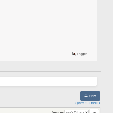
Logged
Print
« previous
next »
Jump to: