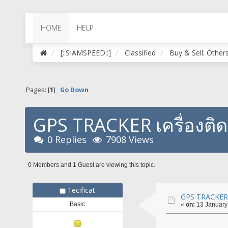
HOME
HELP
[::SIAMSPEED::]
Classified
Buy & Sell: Other
Pages: [
1
]
Go Down
GPS TRACKER เครื่องติด
0 Replies
7908 Views
0 Members and 1 Guest are viewing this topic.
1ecificat
GPS TRACKER เ
Basic
«
on:
13 January