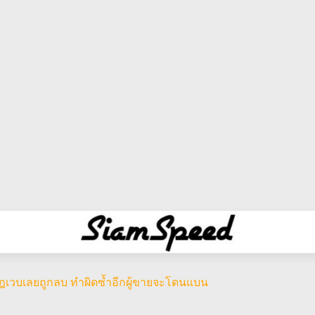
ดกฎเวบเลยถูกลบ ทำผิดซ้ำอีกผู้ขายจะโดนแบน