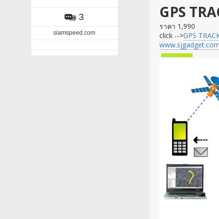
GPS TRACK
3
ราคา 1,990
siamspeed.com
click -->
GPS TRAC
www.sjgadget.co