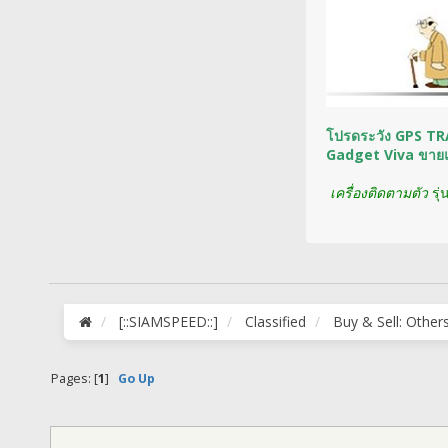
โปรดระวัง GPS TRA
Gadget Viva ขายแ
เคร
ื่องติดตามตัว
รุ่
[::SIAMSPEED::]
Classified
Buy & Sell: Other
Pages: [
1
]
Go Up