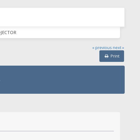
ROJECTOR
« previous
next »
Print
R