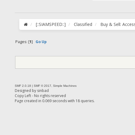
[::SIAMSPEED::]
Classified
Buy & Sell: Acces
Pages: [
1
]
Go Up
SMF 2.0.18
|
SMF © 2017
,
Simple Machines
Designed by
sinbad
Copy Left - No rights reserved
Page created in 0.069 seconds with 18 queries.