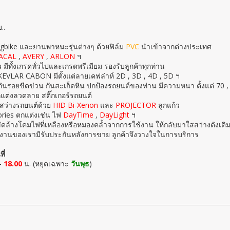
..
igbike และยานพาหนะรุ่นต่างๆ ด้วยฟิล์ม
PVC
นำเข้าจากต่างประเทศ
ACAL
,
AVERY
,
ARLON
ฯ
ว มีทั้งเกรดทั่วไปและเกรดพรีเมียม รองรับลูกค้าทุกท่าน
ร์ KEVLAR CABON มีตั้งแต่ลายเคฟล่าห์ 2D , 3D , 4D , 5D ฯ
 กันรอยขีดข่วน กันสะเก็ดหิน ปกป้องรถยนต์ของท่าน มีความหนา ตั้งแต่ 70 
ต่งลวดลาย สติ๊กเกอร์รถยนต์
งสว่างรถยนต์ด้วย
HID Bi-Xenon
และ
PROJECTOR
ลูกแก้ว
sories ตกแต่งเช่น ไฟ
DayTime
,
DayLight
ฯ
ัดล้างโคมไฟที่เหลืองหรือหมองคล้ำจากการใช้งาน ให้กลับมาใสสว่างดังเดิ
งานของเรามีรับประกันหลังการขาย ลูกค้าจึงวางใจในการบริการ
ต
ี่
-
18.00
น. (หยุดเฉพาะ
วันพุธ
)