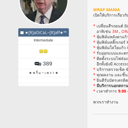
WRAP MANiA
เปิดให้บริการเกี่ยวกับ
*
เปลี่ยนสีรถยนต์ B
อาทิเช่น
3M
,
OR
★[R]aDiCaL~[R]aff★™
*
หุ้มฟิล์มหลังคาแก้
Intermediate
*
หุ้มฟิล์มสติ๊กเกอ
*
หุ้มฟิล์มใสใยแก้ว
*
รับออกแบบและตกแ
*
ติดตั้งระบบไฟส่อ
389
อีกทั้งยังมี Acces
*
บริการตรวจเช็ค ข
★ พ ริ้ ม ~ เ พ ร า ★
*
ทุกผลงาน และชิ้น
*
ยินดีรับบัตรเครดิ
*
มีบริการนอกสถานท
*
เวลาทำการ
9.00
พวกเราทำงาน