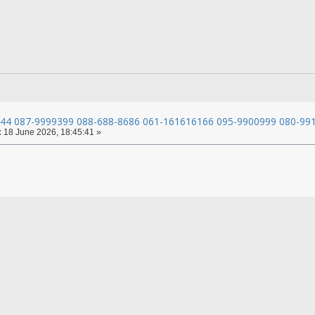
644 087-9999399 088-688-8686 061-161616166 095-9900999 080-99
:
18 June 2026, 18:45:41 »