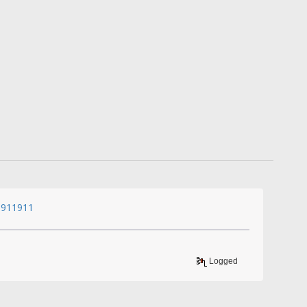
9911911
Logged