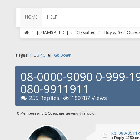
HOME
HELP
[::SIAMSPEED::]
Classified
Buy & Sell: Other
Pages:
1
...
3
4
5
[
6
]
Go Down
08-0000-9090 0-999-1
080-9911911
255 Replies
180787 Views
0 Members and 1 Guest are viewing this topic.
Re: 080-9911-
«
Reply #250 on