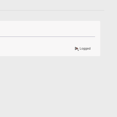
Logged