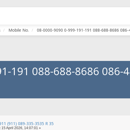
s
Mobile No.
08-0000-9090 0-999-191-191 088-688-8686 086
91-191 088-688-8686 086-
911 (911) 089-335-3535 R 35
:
15 April 2026, 14:07:01 »