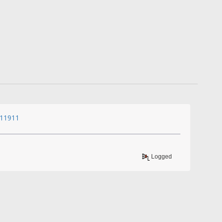
911911
Logged