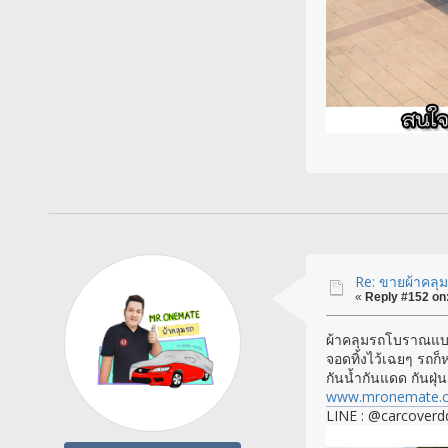
Re: ขายผ้าคลุมร
«
Reply #152 on
ผ้าคลุมรถโบราณแบบ
จอดทิ้งไว้เฉยๆ รถก็
กันน้ำกันแดด กันฝุ
www.mronemate.
LINE : @carcoverd