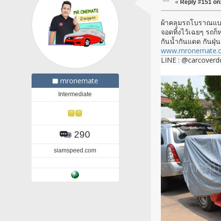
«
Reply #151 on
ผ้าคลุมรถโบราณแบบ
จอดทิ้งไว้เฉยๆ รถก็
กันน้ำกันแดด กันฝุ
www.mronemate.
LINE : @carcoverd
mronemate
Intermediate
290
siamspeed.com