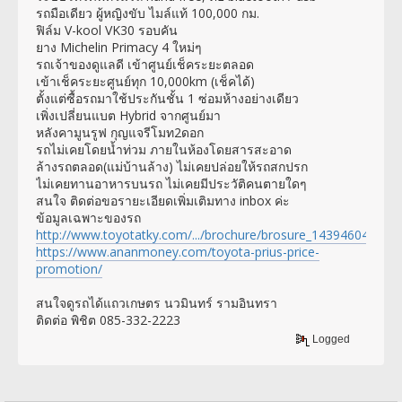
รถมือเดียว ผู้หญิงขับ ไมล์แท้ 100,000 กม.
ฟิล์ม V-kool VK30 รอบคัน
ยาง Michelin Primacy 4 ใหม่ๆ
รถเจ้าของดูแลดี เข้าศูนย์เช็คระยะตลอด
เข้าเช็คระยะศูนย์ทุก 10,000km (เช็คได้)
ตั้งแต่ซื้อรถมาใช้ประกันชั้น 1 ซ่อมห้างอย่างเดียว
เพิ่งเปลี่ยนแบต Hybrid จากศูนย์มา
หลังคามูนรูฟ กุญแจรีโมท2ดอก
รถไม่เคยโดยน้ำท่วม ภายในห้องโดยสารสะอาด
ล้างรถตลอด(แม่บ้านล้าง) ไม่เคยปล่อยให้รถสกปรก
ไม่เคยทานอาหารบนรถ ไม่เคยมีประวัติคนตายใดๆ
สนใจ ติดต่อขอรายะเอียดเพิ่มเติมทาง inbox ค่ะ
ข้อมูลเฉพาะของรถ
http://www.toyotatky.com/.../brochure/brosure_1439460432.pd
https://www.ananmoney.com/toyota-prius-price-
promotion/
สนใจดูรถได้แถวเกษตร นวมินทร์ รามอินทรา
ติดต่อ พิชิต 085-332-2223
Logged