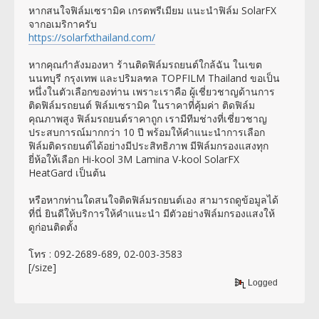
หากสนใจฟิล์มเซรามิค เกรดพรีเมียม แนะนำฟิล์ม SolarFX
จากอเมริกาครับ
https://solarfxthailand.com/
หากคุณกำลังมองหา ร้านติดฟิล์มรถยนต์ใกล้ฉัน ในเขต
นนทบุรี กรุงเทพ และปริมลฑล TOPFILM Thailand ขอเป็น
หนึ่งในตัวเลือกของท่าน เพราะเราคือ ผู้เชี่ยวชาญด้านการ
ติดฟิล์มรถยนต์ ฟิล์มเซรามิค ในราคาที่คุ้มค่า ติดฟิล์ม
คุณภาพสูง ฟิล์มรถยนต์ราคาถูก เรามีทีมช่างที่เชี่ยวชาญ
ประสบการณ์มากกว่า 10 ปี พร้อมให้คำแนะนำการเลือก
ฟิล์มติดรถยนต์ได้อย่างมีประสิทธิภาพ มีฟิล์มกรองแสงทุก
ยี่ห้อให้เลือก Hi-kool 3M Lamina V-kool SolarFX
HeatGard เป็นต้น
หรือหากท่านใดสนใจติดฟิล์มรถยนต์เอง สามารถดูข้อมูลได้
ที่นี่ ยินดีให้บริการให้คำแนะนำ มีตัวอย่างฟิล์มกรองแสงให้
ดูก่อนติดตั้ง
โทร : 092-2689-689, 02-003-3583
[/size]
Logged