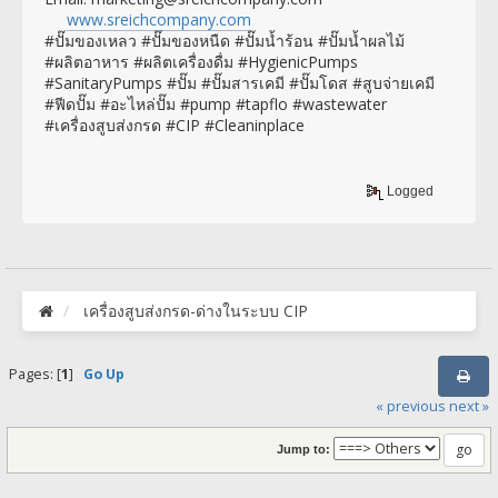
www.sreichcompany.com
#ปั๊มของเหลว #ปั๊มของหนืด #ปั๊มน้ำร้อน #ปั๊มน้ำผลไม้
#ผลิตอาหาร #ผลิตเครื่องดื่ม #HygienicPumps
#SanitaryPumps #ปั๊ม #ปั๊มสารเคมี #ปั๊มโดส #สูบจ่ายเคมี
#ฟีดปั๊ม #อะไหล่ปั๊ม #pump #tapflo #wastewater
#เครื่องสูบส่งกรด #CIP #Cleaninplace
Logged
เครื่องสูบส่งกรด-ด่างในระบบ CIP
Pages: [
1
]
Go Up
« previous
next »
Jump to: