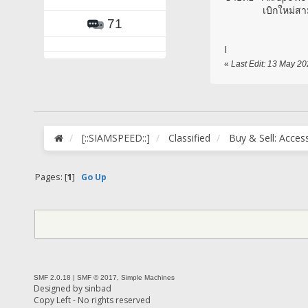
เบิกใหม่สามเเ
71
I
«
Last Edit: 13 May 2
[::SIAMSPEED::]
Classified
Buy & Sell: Acces
Pages: [
1
]
Go Up
SMF 2.0.18
|
SMF © 2017
,
Simple Machines
Designed by
sinbad
Copy Left - No rights reserved