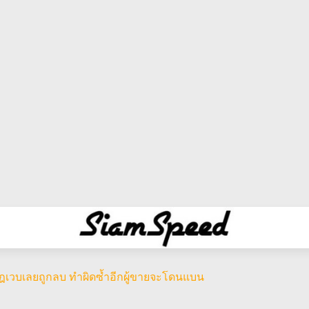
ดกฎเวบเลยถูกลบ ทำผิดซ้ำอีกผู้ขายจะโดนแบน