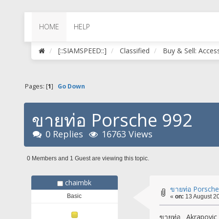
HOME
HELP
[::SIAMSPEED::]
Classified
Buy & Sell: Acces
Pages: [
1
]
Go Down
ขายท่อ Porsche 992
0 Replies
16763 Views
0 Members and 1 Guest are viewing this topic.
chaimbk
ขายท่อ Porsche
Basic
«
on:
13 August 20
ขายท่อ Akrapovic L