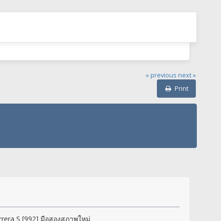
« previous
next »
Print
rrera S [992] มือสองสภาพใหม่