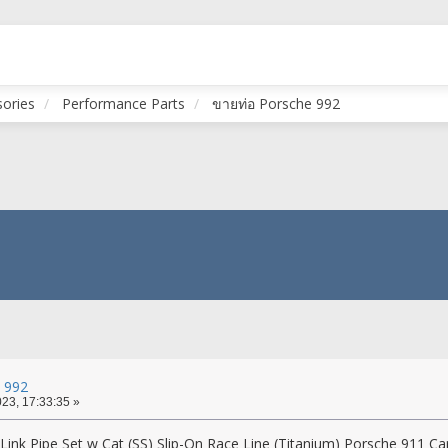
sories
Performance Parts
ขายท่อ Porsche 992
 992
23, 17:33:35 »
ink Pipe Set w Cat (SS) Slip-On Race Line (Titanium) Porsche 911 Ca