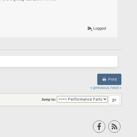
Logged
Print
« previous
next »
Jump to: