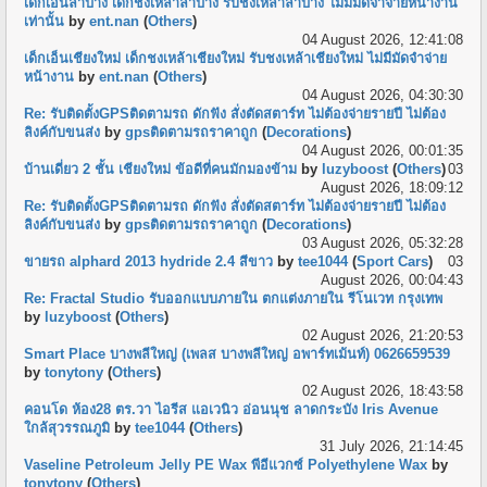
เด็กเอ็นลำปาง เด็กชงเหล้าลำปาง รับชงเหล้าลำปาง ไม่มีมัดจำจ่ายหน้างาน
เท่านั้น
by
ent.nan
(
Others
)
04 August 2026, 12:41:08
เด็กเอ็นเชียงใหม่ เด็กชงเหล้าเชียงใหม่ รับชงเหล้าเชียงใหม่ ไม่มีมัดจำจ่าย
หน้างาน
by
ent.nan
(
Others
)
04 August 2026, 04:30:30
Re: รับติดตั้งGPSติดตามรถ ดักฟัง สั่งตัดสตาร์ท ไม่ต้องจ่ายรายปี ไม่ต้อง
ลิงค์กับขนส่ง
by
gpsติดตามรถราคาถูก
(
Decorations
)
04 August 2026, 00:01:35
บ้านเดี่ยว 2 ชั้น เชียงใหม่ ข้อดีที่คนมักมองข้าม
by
luzyboost
(
Others
)
03
August 2026, 18:09:12
Re: รับติดตั้งGPSติดตามรถ ดักฟัง สั่งตัดสตาร์ท ไม่ต้องจ่ายรายปี ไม่ต้อง
ลิงค์กับขนส่ง
by
gpsติดตามรถราคาถูก
(
Decorations
)
03 August 2026, 05:32:28
ขายรถ alphard 2013 hydride 2.4 สีขาว
by
tee1044
(
Sport Cars
)
03
August 2026, 00:04:43
Re: Fractal Studio รับออกแบบภายใน ตกแต่งภายใน รีโนเวท กรุงเทพ
by
luzyboost
(
Others
)
02 August 2026, 21:20:53
Smart Place บางพลีใหญ่ (เพลส บางพลีใหญ่ อพาร์ทเม้นท์) 0626659539
by
tonytony
(
Others
)
02 August 2026, 18:43:58
คอนโด ห้อง28 ตร.วา ไอรีส แอเวนิว อ่อนนุช ลาดกระบัง Iris Avenue
ใกล้สุวรรณภูมิ
by
tee1044
(
Others
)
31 July 2026, 21:14:45
Vaseline Petroleum Jelly PE Wax พีอีแวกซ์ Polyethylene Wax
by
tonytony
(
Others
)