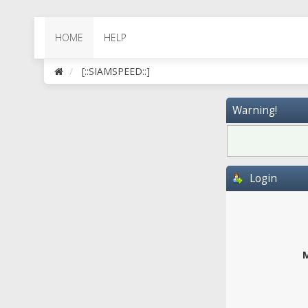
HOME
HELP
[::SIAMSPEED::]
Warning!
Login
M