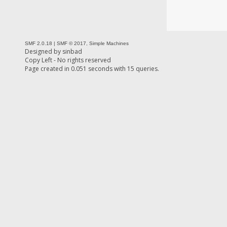
SMF 2.0.18
|
SMF © 2017
,
Simple Machines
Designed by
sinbad
Copy Left - No rights reserved
Page created in 0.051 seconds with 15 queries.