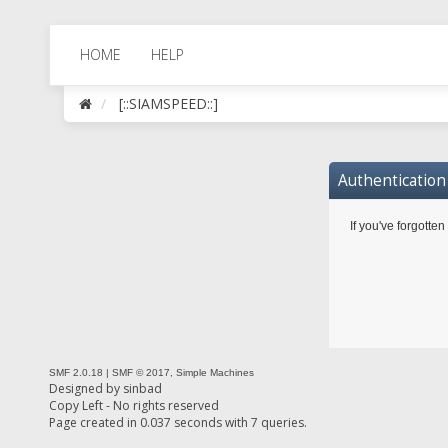
HOME
HELP
[::SIAMSPEED::]
Authenticatio
If you've forgotte
SMF 2.0.18
|
SMF © 2017
,
Simple Machines
Designed by
sinbad
Copy Left - No rights reserved
Page created in 0.037 seconds with 7 queries.