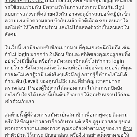
SIAMSPEED.COM
เป็นเว็บส่วนบุคคล ของกลุ่มปัญญาชนที่ใช้
รถใช้ถนนร่วมกัน มีความรักในการแต่งรถเหมือนกัน มีรูป
แบบการแต่งรถที่คล้ายคลึงกัน อาจจะดูบ้ารถสปอร์ตญี่ปุ่น บ้า
ความแรง บ้าความสวย บ้ากินเหล้า บ้าดีเดือด ชอบคนเอาใจ
แต่ไม่ทำให้ใครเดือนร้อน และไม่ได้แสดงตัวว่าเป็นคนเลวใน
สังคม
ในเว็บนี้ เรามีระบบซับซ้อนมากมายที่คุณเองจะนึกไม่ถึง เช่น
ถ้าไม่ login มากกว่า 2 เดือน ชื่อและสถิติของคุณจะถูกลบทิ้ง
อย่างไม่มีเยื้อใย หรือถ้าสมัครสมาชิกแล้วไม่ทำการ login
ภายใน 5 ชั่งโมง คุณก็จะโดนลบทิ้งอีก มีบอร์ดบางบอร์ดที่คุณ
อาจจะไม่เคยรู้ว่ามี แต่จริงๆแล้วมีอยู่ อยากรู้ก็ทำอะไรไม่ได้
ถ้าระดับ (Level) ของคุณไม่ถึง และที่สำคัญ เราสามารถ
ตรวจสอบ IP ของผู้ใช้งานได้ตลอดเวลา ไม่สามารถปิดบัง
อะไรกับใครได้ เหล่านี้เป็นต้น จึงอยากให้คุณรับทราบไว้ก่อน
เข้าร่วมกับเรา
สุดท้ายนี้ ผู้ที่ต้องการสมัครเป็นสมาชิก เพื่อมาพูดคุย ติดตาม
หรือให้ข้อมูลข่าวสารเกี่ยวกับรถยนต์ หรือ ดูรูปถ่ายสวยๆของ
พวกเราจากงานแสดงต่างๆ คุณจะต้องทำตามกฎของเรา
ห้าม
ทำตัวป่วน ไร้สาระ ปัญญาอ่อน หรืองี่เง่าอย่างเด็ดขาด
ขอให้