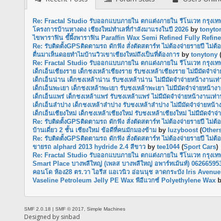
Re: Fractal Studio รับออกแบบภายใน ตกแต่งภายใน รีโนเวท กรุงเท
โครงการบ้านหางดง เชียงใหม่ทำเลที่กำลังมาแรงในปี 2026
by
tonyto
ไขพาราฟิน ขี้ผึ้งพาราฟิน Paraffin Wax Semi Refined Fully Refin
Re: รับติดตั้งGPSติดตามรถ ดักฟัง สั่งตัดสตาร์ท ไม่ต้องจ่ายรายปี ไม่ต้อ
ตื่นมาเห็นดอยทำไมบ้านวิวเขาเชียงใหม่ถึงเป็นที่ต้องการ
by
tonytony
Re: Fractal Studio รับออกแบบภายใน ตกแต่งภายใน รีโนเวท กรุงเท
เด็กเอ็นเชียงราย เด็กชงเหล้าเชียงราย รับชงเหล้าเชียงราย ไม่มีมัดจำจ่
เด็กเอ็นน่าน เด็กชงเหล้าน่าน รับชงเหล้าน่าน ไม่มีมัดจำจ่ายหน้างานเท่า
เด็กเอ็นพะเยา เด็กชงเหล้าพะเยา รับชงเหล้าพะเยา ไม่มีมัดจำจ่ายหน้างาน
เด็กเอ็นแพร่ เด็กชงเหล้าแพร่ รับชงเหล้าแพร่ ไม่มีมัดจำจ่ายหน้างานเท่าน
เด็กเอ็นลำปาง เด็กชงเหล้าลำปาง รับชงเหล้าลำปาง ไม่มีมัดจำจ่ายหน้าง
เด็กเอ็นเชียงใหม่ เด็กชงเหล้าเชียงใหม่ รับชงเหล้าเชียงใหม่ ไม่มีมัดจำจ
Re: รับติดตั้งGPSติดตามรถ ดักฟัง สั่งตัดสตาร์ท ไม่ต้องจ่ายรายปี ไม่ต้อ
บ้านเดี่ยว 2 ชั้น เชียงใหม่ ข้อดีที่คนมักมองข้าม
by
luzyboost
(
Other
Re: รับติดตั้งGPSติดตามรถ ดักฟัง สั่งตัดสตาร์ท ไม่ต้องจ่ายรายปี ไม่ต้อ
ขายรถ alphard 2013 hydride 2.4 สีขาว
by
tee1044
(
Sport Cars
)
Re: Fractal Studio รับออกแบบภายใน ตกแต่งภายใน รีโนเวท กรุงเท
Smart Place บางพลีใหญ่ (เพลส บางพลีใหญ่ อพาร์ทเม้นท์) 06266595
คอนโด ห้อง28 ตร.วา ไอรีส แอเวนิว อ่อนนุช ลาดกระบัง Iris Avenue
Vaseline Petroleum Jelly PE Wax พีอีแวกซ์ Polyethylene Wax
SMF 2.0.18
|
SMF © 2017
,
Simple Machines
Designed by
sinbad