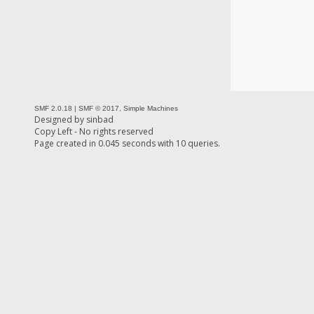
SMF 2.0.18
|
SMF © 2017
,
Simple Machines
Designed by
sinbad
Copy Left - No rights reserved
Page created in 0.045 seconds with 10 queries.