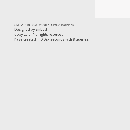
SMF 2.0.18
|
SMF © 2017
,
Simple Machines
Designed by
sinbad
Copy Left - No rights reserved
Page created in 0.027 seconds with 9 queries.