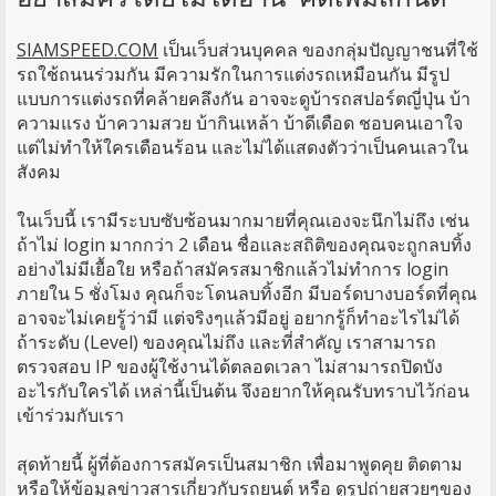
SIAMSPEED.COM
เป็นเว็บส่วนบุคคล ของกลุ่มปัญญาชนที่ใช้
รถใช้ถนนร่วมกัน มีความรักในการแต่งรถเหมือนกัน มีรูป
แบบการแต่งรถที่คล้ายคลึงกัน อาจจะดูบ้ารถสปอร์ตญี่ปุ่น บ้า
ความแรง บ้าความสวย บ้ากินเหล้า บ้าดีเดือด ชอบคนเอาใจ
แต่ไม่ทำให้ใครเดือนร้อน และไม่ได้แสดงตัวว่าเป็นคนเลวใน
สังคม
ในเว็บนี้ เรามีระบบซับซ้อนมากมายที่คุณเองจะนึกไม่ถึง เช่น
ถ้าไม่ login มากกว่า 2 เดือน ชื่อและสถิติของคุณจะถูกลบทิ้ง
อย่างไม่มีเยื้อใย หรือถ้าสมัครสมาชิกแล้วไม่ทำการ login
ภายใน 5 ชั่งโมง คุณก็จะโดนลบทิ้งอีก มีบอร์ดบางบอร์ดที่คุณ
อาจจะไม่เคยรู้ว่ามี แต่จริงๆแล้วมีอยู่ อยากรู้ก็ทำอะไรไม่ได้
ถ้าระดับ (Level) ของคุณไม่ถึง และที่สำคัญ เราสามารถ
ตรวจสอบ IP ของผู้ใช้งานได้ตลอดเวลา ไม่สามารถปิดบัง
อะไรกับใครได้ เหล่านี้เป็นต้น จึงอยากให้คุณรับทราบไว้ก่อน
เข้าร่วมกับเรา
สุดท้ายนี้ ผู้ที่ต้องการสมัครเป็นสมาชิก เพื่อมาพูดคุย ติดตาม
หรือให้ข้อมูลข่าวสารเกี่ยวกับรถยนต์ หรือ ดูรูปถ่ายสวยๆของ